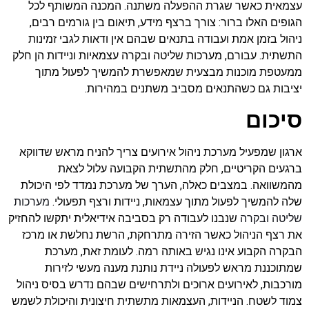
עצמאית כאשר שגרת ההפעלה משתנה. המכנה המשותף לכל
הגופים האלו ברור: צורך ברצף מידע, תיאום בין גורמים רבים,
ניהול בזמן אמת ועבודה בתנאים שבהם אין ודאות לגבי זמינות
התשתית. עבורם, מערכות שליטה ובקרה עצמאיות וניידות הן חלק
ממעטפת מוכנות מבצעית שמאפשרת להמשיך לפעול מתוך
יציבות גם כשהתנאים מסביב משתנים במהירות.
סיכום
ארגון שמפעיל מערכת ניהול אירועים צריך להניח מראש שדווקא
ברגעים הקריטיים, חלק מהתשתית הקבועה עלול לצאת
מהמשוואה. במצבים כאלה, הערך של מערכת נמדד לפי היכולת
שלה להמשיך לפעול מתוך עצמאות, ניידות ורצף תפעולי.
מערכות
שליטה ובקרה
שנבנו לעבודה רק בסביבה אידיאלית יתקשו להחזיק
את רצף הניהול כאשר הזירה מתרחקת, הרשת נחלשת או מרכז
הבקרה הקבוע אינו נגיש באותה רמה. לעומת זאת, מערכת
שמתוכננת מראש לפעולה ניידת נותנת מענה מעשי לזירות
מורכבות, לאירועים ארוכים ולתרחישים שבהם נדרש בסיס ניהול
צמוד לשטח. הניידות, העצמאות מתשתית חיצונית והיכולת לשמש