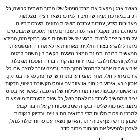
כאשר ארגון מפעיל את מרכז הניהול שלו מתוך תשתית קבועה, כל
רכיב במערכת מניח שהחיבור למרכז נשאר רציף. מצלמות
מעבירות מידע, עמדות עבודה מושכות נתונים, מערכות דיווח
מסתנכרנות, ומקבלי ההחלטות עובדים מתוך מסכים שמבוססים
על חיבור יציב לרשת. ברגע שכשל תשתית פוגע ברצף הזה, המידע
מתחיל להגיע בצורה חלקית, מאוחרת או לא אחידה. המשמעות
המעשית ברורה: תמונת המצב נפגעת, הקשר בין השטח למטה
נחלש, והיכולת להבין במהירות מה קורה בזירה הופכת מוגבלת.
אירוע שהיה אמור להתנהל מתוך סדר וזרימה עובר למצב שבו כל
גורם מחזיק חלק אחר מהמידע. בתרחישי שריפה, פגיעה במתקן,
אסון טבע, אירוע ביטחוני או אזור עם עומס תקשורת קיצוני, הדקות
הראשונות קובעות את רמת היעילות של התגובה. כאשר אין בסיס
יציב שממשיך לעבוד גם לאחר כשל, כל שאר המערכות מושפעות
ממנו. מערכות שליטה ובקרה שמבוססות רק על חיבור קבוע
למרכז הופכות תלויות מדי בתנאים החיצוניים, ובדיוק בנקודות
שבהן נדרש רצף גבוה יותר, הארגון נשאר עם פחות יכולת לנהל,
לעדכן ולהפעיל את הכוחות מתוך סדר.