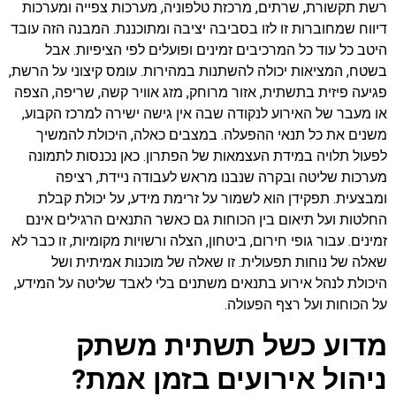
רשת תקשורת, שרתים, מרכזת טלפוניה, מערכות צפייה ומערכות
דיווח שמחוברות זו לזו בסביבה יציבה ומתוכננת. המבנה הזה עובד
היטב כל עוד כל המרכיבים זמינים ופועלים לפי הציפיות. אבל
בשטח, המציאות יכולה להשתנות במהירות. עומס קיצוני על הרשת,
פגיעה פיזית בתשתית, אזור מרוחק, מזג אוויר קשה, שריפה, הצפה
או מעבר של האירוע לנקודה שבה אין גישה ישירה למרכז הקבוע,
משנים את כל תנאי ההפעלה. במצבים כאלה, היכולת להמשיך
לפעול תלויה במידת העצמאות של הפתרון. כאן נכנסות לתמונה
מערכות שליטה ובקרה שנבנו מראש לעבודה ניידת, רציפה
ומבצעית. תפקידן הוא לשמור על זרימת מידע, על יכולת קבלת
החלטות ועל תיאום בין הכוחות גם כאשר התנאים הרגילים אינם
זמינים. עבור גופי חירום, ביטחון, הצלה ורשויות מקומיות, זו כבר לא
שאלה של נוחות תפעולית. זו שאלה של מוכנות אמיתית ושל
היכולת לנהל אירוע בתנאים משתנים בלי לאבד שליטה על המידע,
על הכוחות ועל רצף הפעולה.
מדוע כשל תשתית משתק
ניהול אירועים בזמן אמת?