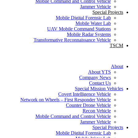
Mobile Command and Control Vehicle
Jammer Vehicle
Special Projects
Mobile Digital Forensic Lab
Mobile Water Lab
UAV Mobile Command Stations
Mobile Radar Systems
Transformative Reconnaissance Vehicle
TSCM
About
About YTS
Company News
Contact Us
Special Mission Vehicles
Covert Intelligence Vehicle
Network on Wheels – First Responder Vehicle
Counter Drone Vehicle
Recon Vehicle‭
Mobile Command and Control Vehicle
Jammer Vehicle
Special Projects
Mobile Digital Forensic Lab