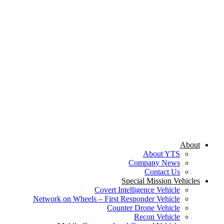
About
About YTS
Company News
Contact Us
Special Mission Vehicles
Covert Intelligence Vehicle
Network on Wheels – First Responder Vehicle
Counter Drone Vehicle
Recon Vehicle‭