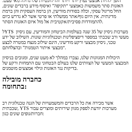
הופך להיות אמצעי נפוץ יותר ויותר והרלוונטיות שלו גדולה מאי פעם.
האזנות סתר משמשות כאמצעי “תקיפה” ואיסוף מידע ברבדים שונים,
החל מריגול עסקי, וכלה בסודות מודיעין, הן ברמה העסקית והן ברמת
מדינתית. אין היום גוף/אתר ממשלתי או פרטי אשר לא נדרש כיום
להתמודדות פסיבית/אקטיבית אל מול איום האזנות הסתר.
לYTS מערכות ניסיון של 35 שנה בעולמות הביטחון והמודיעין, עם ניסיון
מעשי ורב שכבתי במספר דיסציפלינות וטכנולוגיות שונות. השילוב של ידע
טכני, ניסיון מבצעי ורקע מודיעיני, הינם שילוב מנצח במטרה לבצע
“מבצעי איתור הטמנות” ובהצלחתם.
היכולות המגוונות שלנו, נצברו במהלך לא מעט שנים, ומגובים בניסיון
המבצעי המעשי של הצוותים שלנו בעולם הבטחוני עם התמחות ורקע של
בדיקות נגד האזנות וגילוי אמצעים מוטמנים.
כחברה מובילה
בתחומה:
אשר מכירה את כל הרבדים והמשמעויות של הגנה טכנולוגית רב
שכבתית, YTS מערכות יודעת לספק מגוון שירותים ומוצרים עבור
חברות/גופים שונים כגון: