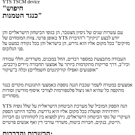
"חיפוש
כנגד הטמנות"​
עם עשרות שנים של ניסיון מצטבר, הן בגופי הביטחון הישראליים והן
באופן פרטי, צוות המומחים של YTS יודע לבצע “ניקיון” ו”הדברת
מזיקים” בכל מקום אליו הוא נדרש, הן בישראל והן בכל נקודה כמעט על
פני הגלובוס.
העבודה מתבצעת במספר רבדים, החל במבנים, משרדים, חללי עבודה
וכיו”ב, דרך סריקות מתקדמות ביותר על אמצעי תחבורה ניידים (רכבים,
אופנועים ואפילו קורקינטים חשמליים) וכלה ב”עיקור”
אמצעים במטרה לשמר שכבת הגנה נוספת כאמצעי התגוננות מקדים כנגד
מתקפה כל שהיא ו/או ניצול פלטפורמות לצורכי איסוף מודיעין וסודות
מסחריים.
YTS הנה הספק המוביל של מערכת הביטחון הישראלית על שלל גופיה
ויחידותיה ופועלת בכל מקום אליו היא נדרשת. מלבד היותנו הספק
העיקרי של גופי הביטחון הישראלים, ניתן למצוא בין לקוחותינו גם חברות
הייטק, בנקים, חברות ביטוח, משרדי עורכי דין ואף אנשים פרטיים.
והדרכות:
הכשרות