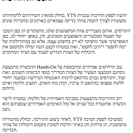
כחלק ממארג השירותים ללקוחותינו, YTS יודעת לספק הדרכות טכניות
ומעשיות לצורך הקמת צוותי בדיקה עצמאיים בארגונים ובחברות שונים.
הקורסים, אותם מעבירים צוות המקצוענים שלנו, מתמקדים הן בפן הטכני
של תפעול המכשירים והאמצעים המגוונים, והן, באופן ייחודי לנו, בפן
האופרטיבי אשר מתמקד לא רק בחיפוש עצמו, אלא גם במתודולוגיה של
“מה לחפש” ו”היכן לחפש”, זאת במטרה לבצע הגנה יעילה ולמקסם את
היכולות של הצוות הנדרש לעבוד עם הציוד המתקדם.
ההכשרה מתבצעת Hands-On עם תרחישים אמיתיים ומתבססת על
ניסיונם המבצעי העשיר של הצוות המדריך בגופי הביטחון השונים. זאת
ועוד, הקורסים נבנים בהתאם לרמות האבטחה הנדרשת ובמענה ייחודי
ללקוח ספציפי בהתאם ל: צרכיו, רמת כוח האדם, תקציב הלקוח ואיום
הייחוס.
רוב ההדרכות מתבצעות בסביבה האמיתית של הלקוח, במטרה לייצר
הכשרה אותנטית ככל שניתן אל מול האיומים האמיתיים שבפניהם הוא
ניצב.
לאחר ביצוע ההדרכה, וכחלק מהשירות, YTS ממשיכה לספק תמיכה
מתמשכת, הן מרחוק והן באתר הלקוח לטובת מקסום היכולות של צוותי
הבדיקה.