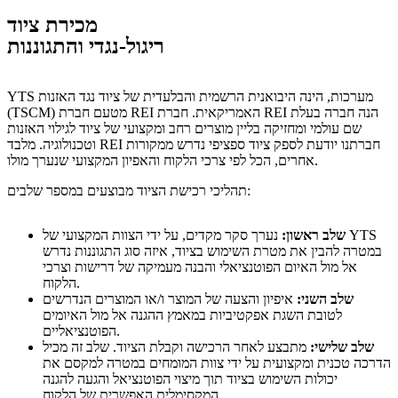
מכירת ציוד
ריגול-נגדי והתגוננות
YTS מערכות, הינה היבואנית הרשמית והבלעדית של ציוד נגד האזנות
(TSCM) מטעם חברת REI האמריקאית. חברת REI הנה חברה בעלת
שם עולמי ומחזיקה בליין מוצרים רחב ומקצועי של ציוד לגילוי האזנות
וטכנולוגיה. מלבד REI חברתנו יודעת לספק ציוד ספציפי נדרש ממקורות
אחרים, הכל לפי צרכי הלקוח והאפיון המקצועי שנערך מולו.
תהליכי רכישת הציוד מבוצעים במספר שלבים:
שלב ראשון:
נערך סקר מקדים, על ידי הצוות המקצועי של YTS
במטרה להבין את מטרת השימוש בציוד, איזה סוג התגוננות נדרש
אל מול האיום הפוטנציאלי והבנה מעמיקה של דרישות וצרכי
הלקוח.
שלב השני:
איפיון והצעה של המוצר ו/או המוצרים הנדרשים
לטובת השגת אפקטיביות במאמץ ההגנה אל מול האיומים
הפוטנציאליים.
שלב שלישי:
מתבצע לאחר הרכישה וקבלת הציוד. שלב זה מכיל
הדרכה טכנית ומקצועית על ידי צוות המומחים במטרה למקסם את
יכולות השימוש בציוד תוך מיצוי הפוטנציאל והגעה להגנה
המקסימלית האפשרית של הלקוח.