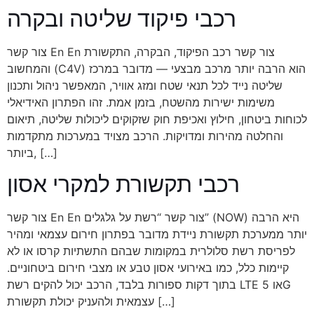
רכבי פיקוד שליטה ובקרה
צור קשר En En צור קשר רכב הפיקוד, הבקרה, התקשורת
והמחשוב (C4V) הוא הרבה יותר מרכב מבצעי — מדובר במרכז
שליטה נייד לכל תנאי שטח ומזג אוויר, המאפשר ניהול ותכנון
משימות ישירות מהשטח, בזמן אמת. זהו הפתרון האידיאלי
לכוחות ביטחון, חילוץ ואכיפת חוק שזקוקים ליכולות שליטה, תיאום
והחלטה מהירות ומדויקות. הרכב מצויד במערכות מתקדמות
ביותר, […]
רכבי תקשורת למקרי אסון
צור קשר En En צור קשר “רשת על גלגלים” (NOW) היא הרבה
יותר ממערכת תקשורת ניידת מדובר בפתרון חירום עצמאי ומהיר
לפריסת רשת סלולרית במקומות שבהם התשתיות קרסו או לא
קיימות כלל, כמו באירועי אסון טבע או מצבי חירום ביטחוניים.
בתוך דקות ספורות בלבד, הרכב יכול להקים רשת LTE או 5G
עצמאית ולהעניק יכולת תקשורת […]