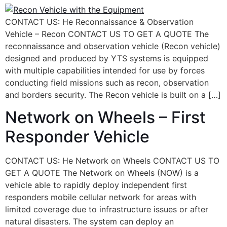
CONTACT US: He Reconnaissance & Observation
Vehicle – Recon CONTACT US TO GET A QUOTE The
reconnaissance and observation vehicle‭ (‬Recon vehicle‭)
designed and produced by YTS systems ‬is equipped
with multiple capabilities intended for use by forces
conducting‭ ‬field missions such as recon‭, ‬observation
and borders security‭.‬ The Recon vehicle is built on a […]
Network on Wheels – First
Responder Vehicle
CONTACT US: He Network on Wheels CONTACT US TO
GET A QUOTE The Network on Wheels‭ (‬NOW‭) ‬is a
vehicle able to rapidly deploy independent first
responders mobile cellular network for areas with
limited coverage due to infrastructure issues or after
natural disasters‭. ‬The system can deploy an