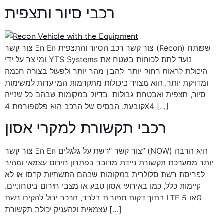
רכבי סיור ותצפית
צור קשר En En צור קשר רכב הסיור והתצפית (Recon) שפותח
ומיוצר על ידי YTS Systems נועד לתת לכוחות בשטח את
היכולת לראות רחוק יותר, להבין מהר יותר ולפעול בצורה חכמה
ומדויקת יותר. הוא מצויד ביכולות מתקדמות המיועדות למשימות
סיור, תצפית ואבטחת גבולות בדיוק במקומות שבהם כל שנייה
קובעת. הבסיס של הרכב הוא פלטפורמת 4X4 […]
רכבי תקשורת למקרי אסון
צור קשר En En צור קשר “רשת על גלגלים” (NOW) היא הרבה
יותר ממערכת תקשורת ניידת מדובר בפתרון חירום עצמאי ומהיר
לפריסת רשת סלולרית במקומות שבהם התשתיות קרסו או לא
קיימות כלל, כמו באירועי אסון טבע או מצבי חירום ביטחוניים.
בתוך דקות ספורות בלבד, הרכב יכול להקים רשת LTE או 5G
עצמאית ולהעניק יכולת תקשורת […]