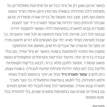
כאשר ארגון נשען רק על ציוד כבד או על פתרונות מאולתרים, כל
משימת לילה מתחילה בשאלה מה זמין היום, איפה הציוד נמצא
והאם הוא תקין. מצב כזה מקשה על בניית שגרה מסודרת. ארגון
שבוחר להחזיק כמה יחידות של עמוד תאורה נייד יוצר לעצמו
סטנדרט קבוע לתאורה במשימות לילה. אפשר להקצות יחידה
קבועה לכל רכב שירות, לכל צוות תחזוקה או לכל אזור גיאוגרפי, כך
שבכל משימה הציוד מגיע יחד עם האנשים ולא דורש תיאום נפרד.
זה מקל על הכשרה של עובדים חדשים, מפשט את התחזוקה
ומקטין את הסיכוי להפתעות בשטח. כאשר יש ציוד אחיד, גם נהלי
עבודה ברורים יותר, ותיעוד הבדיקות והטיפולים התקופתיים נעשה
פשוט ומסודר. אפשר לתכנן מלאי ברור, לבצע בדיקות תקופתיות
ולדעת בכל רגע כמה יחידות פעילות זמינות לעבודה. בשטח עצמו,
ניתן להציב
עמוד תאורה נייד
אחד או יותר בהתאם לגודל האתר
ולסוג הפעילות, בלי לפגוע בגמישות התפעולית. כך נוצר מערך
תאורה קבוע ואחיד, שמאפשר לכל צוות לעבוד לפי אותם תנאים
גם באתרים שונים וגם במשימות מסוגים שונים, בלי להתחיל בכל
פעם מאפס.
סיכום