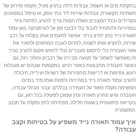
בתקלות מים או חשמל, עבודות לילה בחניון פעיל, הקמה ופירוק של
תשתיות תקשורת, עבודות שירות ליד בתי עסק, או טיפול במפגעים
נקודתיים ובכל המצבים האלה הצוות צריך להגיע, לפתוח ציוד
במהירות ולהתחיל לעבוד בלי לבזבז זמן על לוגיסטיקה. כאן עמוד
תאורה נייד נותן יתרון ברור. אפשר להעמיס אותו בקלות על רכב
שירות, להוציא אותו לשטח, לפרוס לגובה המתאים ולהאיר את
אזור העבודה בלי לחסום מעברים ובלי לחפש מקום להציב נגרר.
זה מאפשר לשמור על תנועה סבירה של רכבים והולכי רגל, גם
כאשר העבודה מתבצעת באזור רגיש. במקומות שבהם יש מגבלות
רעש, צפיפות או דרישות מחמירות של רשויות ועירייה, היכולת
להציב עמוד תאורה נייד במהירות ולפנות אותו מיד בסיום
המשימה מקלה מאוד על העמידה בכללים. עבור מנהלי עבודה,
העובדה שיש פתרון תאורה זמין שמוכן לפעולה בכל רגע, גם
בקריאה פתאומית בשעות הלילה, מפחיתה לחץ ומקלה על תכנון
המשמרת.
איך עמוד תאורה נייד משפיע על בטיחות וקצב
עבודה?