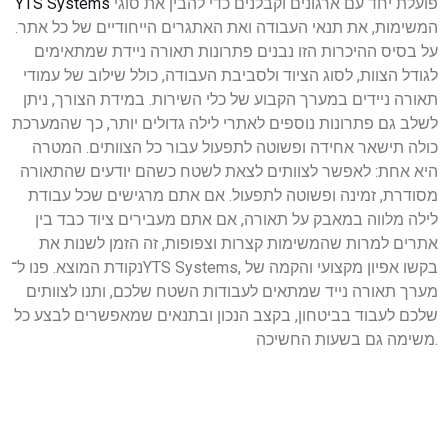
פועלת יחד עם ארגונים וקבלנים כדי להבין את סוגי
YTS Systems
המשימות, את תנאי העבודה ואת האתגרים הייחודיים של כל אתר.
על בסיס ההיכרות הזו נבנים פתרונות תאורה ניידת שמתאימים
לגודל הצוות, לסוג הציוד ולסביבת העבודה, כולל שילוב של עמודי
תאורה ניידים במערך הקבוע של כלי השירות. במידת הצורך, ניתן
לשלב גם פתרונות נוספים לאתרי לילה גדולים יותר, כך שהמערכת
כולה תישאר אחידה ופשוטה לתפעול עבור כל הצוותים. המטרה
היא אחת: לאפשר לצוותים לצאת לשטח כשהם יודעים שהתאורה
מסודרת, זמינה ופשוטה לתפעול. אם אתם מרגישים שכל עבודת
לילה מלווה במאבק על תאורה, אם אתם מעבירים ציוד כבד בין
אתרים למרות שהמשימות קצרות וצפופות, זה הזמן לשנות את
נקודת המוצא. פנו ל־YTS Systems, בקשו אפיון מקצועי והקמה של
מערך תאורה נייד שמתאים לעבודות השטח שלכם, ותנו לצוותים
שלכם לעבוד בביטחון, בקצב הנכון ובתנאים שמאפשרים לבצע כל
משימה גם בשעות החשיכה.