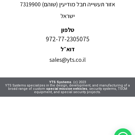
אזור תעשייה חבל מודיעין (שוהם) 7319900
ישראל
טלפון
972-77-2305075
דוא״ל
sales@yts.co.il
YTS Systems
. (c) 2023
YTS Systems specializes in the design, development, and manufacturing of a
broad range of custom
special mission vehicles
, security systems, TSCM
equipment, and special security projects.