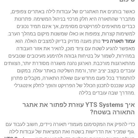
כאשר בוחנים את האתגרים של עבודות לילה באתרים צפופים,
מתברר שהתאורה היא חלק מרכזי בניהול המשימה. פתרונות
כבדים מתאימים לפרויקטים מסוימים, אך אינם תמיד נכונים
למשימות קצרות, צפופות או כאלו שמשנות מיקום במהלך הערב.
עמוד תאורה נייד
נותן מענה מדויק בדיוק למצבים האלה. הוא
מאפשר להגיע לשטח עם ציוד מוכן, להאיר את אזור העבודה
במהירות, לשמור על בטיחות גבוהה ולהימנע מעיכובים שנובעים
מהתארגנות מורכבת. הארגון נהנה משגרה מסודרת יותר, הצוותים
עובדים בקצב יציב יותר, ורמת השליטה באתר עולה. במקום
להתמודד בכל פעם מחדש עם שאלת התאורה, מקבלים פתרון
קבוע שנכנס לתכנון הכולל של הפרויקט והופך לחלק אינטגרלי
מהדרך שבה עובדים בלילה.
איך YTS Systems עוזרת לפתור את אתגר
התאורה בשטח?
כדי להפיק את המקסימום מעמודי תאורה ניידים, חשוב לעבוד עם
גוף שמכיר את הדרישות בשטח ואת המציאות של עבודות לילה.