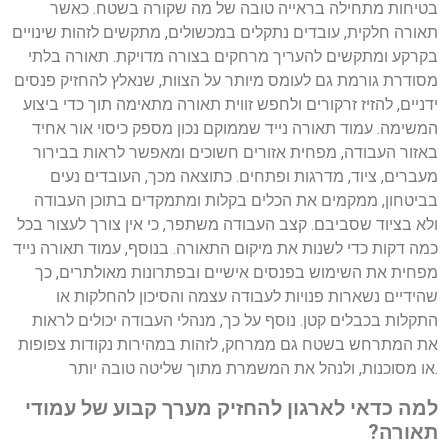
בטיחות מתחילה בראייה טובה של מה שקורה בשטח. כאשר
תאורה חלקית, עובדים נתקלים במכשולים, מתקשים לזהות שינויים
בקרקע ומתקשים להעריך מרחקים בצורה מדויקת. תאורה בלתי
מסודרת גורמת גם לעומס מיותר על הצוות, שנאלץ להחזיק פנסים
ידניים, להזיז זרקורים ולחפש זווית תאורה מתאימה תוך כדי ביצוע
המשימה. עמוד תאורה נייד שממוקם נכון מספק כיסוי אור אחיד
באזור העבודה, מפחית אזורים חשוכים ומאפשר לראות בבירור
מעברים, ציוד, מדרגות ופתחים. כתוצאה מכך, העובדים נעים
בביטחון, ממקמים את הכלים בקלות ומתמקדים בתוכן העבודה
ולא בציוד שסביבם. קצב העבודה משתפר, כי אין צורך לעצור בכל
כמה דקות כדי לשנות את מיקום התאורה. בנוסף, עמוד תאורה נייד
מפחית את השימוש בפנסים אישיים ובפתרונות מאולתרים, כך
שהידיים נשארות פנויות לעבודה עצמה והסיכון להחלקות או
התקלות בכבלים קטן. נוסף על כך, מנהלי העבודה יכולים לראות
את המתרחש בשטח גם ממרחק, לזהות במהירות נקודות צפופות
או מסוכנות, ולנהל את המשמרת מתוך שליטה טובה יותר.
למה כדאי לארגון להחזיק מערך קבוע של עמודי
תאורה?