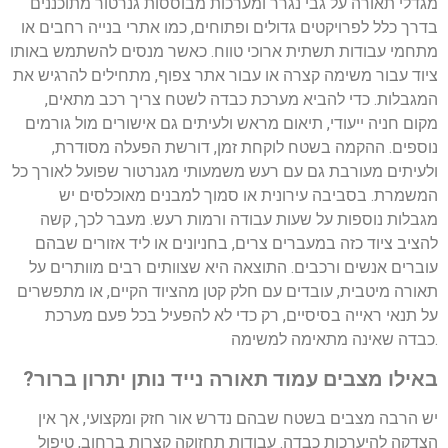
מגדלי תאורה על גבי נגרר ומערכות מבוססות גנרטור מתוכננים
בדרך כלל לפרויקטים גדולים ופתוחים, כמו אתרי בנייה רחבים או
מתחמי עבודות תשתית ארוכי טווח. כאשר מנסים להשתמש באותו
ציוד עבור משימה קצרה או עבור אתר צפוף, מתחילים להרגיש את
המגבלות. כדי להביא מערכת כבדה לשטח צריך רכב מתאים,
מקום חניה ייעודי, תיאום מראש ולעיתים גם אישורים מול גורמים
נוספים. ההקמה בשטח לוקחת זמן, דורשת הפעלה מסודרת,
ולעיתים מעורבת גם עם רעש משמעותי מגנרטור שפועל לאורך כל
המשמרת. בסביבה עירונית או סמוך למבנים מאוכלסים יש
מגבלות נוספות על שעות עבודה ורמות רעש. מעבר לכך, קשה
להציב ציוד כזה במעברים צרים, בחניונים או ליד אזורים שבהם
עוברים אנשים ורכבים. התוצאה היא שצוותים רבים מוותרים על
תאורה מיטבית, עובדים עם חלק קטן מהציוד הקיים, או מתפשרים
על תנאי ראייה בסיסיים, רק כדי לא להפעיל בכל פעם מערכת
כבדה שאינה מתאימה למשימה.
באילו מצבים עמוד תאורה נייד נותן יתרון ברור?
יש הרבה מצבים בשטח שבהם נדרש אור חזק ומקצועי, אך אין
הצדקה להיערכות כבדה. עבודות תחזוקה קצרות ברחוב, טיפול