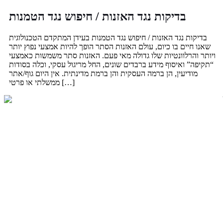
בדיקות נגד האזנות / חיפוש נגד הטמנות
Skip
to
content
בדיקות נגד האזנות / חיפוש נגד הטמנות בעידן המתקדם הטכנולוגית
שאנו חיים בו כיום, עולם האזנות הסתר הופך להיות אמצעי נפוץ יותר
ויותר והרלוונטיות שלו גדולה מאי פעם. האזנות סתר משמשות כאמצעי
“תקיפה” ואיסוף מידע ברבדים שונים, החל מריגול עסקי, וכלה בסודות
מודיעין, הן ברמה העסקית והן ברמת מדינתית. אין היום גוף/אתר
ממשלתי או פרטי […]