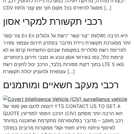
בצורה מהירה, מדויקת ויעילה. כמערכת ניידת לחלוטין, רכב ה-
CDV מסוגל להיפרס בכל מקום תוך זמן קצר ולתת […]
רכבי תקשורת למקרי אסון
צור קשר En En צור קשר “רשת על גלגלים” (NOW) היא הרבה
יותר ממערכת תקשורת ניידת מדובר בפתרון חירום עצמאי ומהיר
לפריסת רשת סלולרית במקומות שבהם התשתיות קרסו או לא
קיימות כלל, כמו באירועי אסון טבע או מצבי חירום ביטחוניים.
בתוך דקות ספורות בלבד, הרכב יכול להקים רשת LTE או 5G
עצמאית ולהעניק יכולת תקשורת […]
רכבי מעקב חשאיים ומותמנים
דוגמה לדגם וואן סמוי של YTS CONTACT US TO GET A
QUOTE הרכב הסמוי למודיעין (CIV) הוא הרבה יותר מסתם
רכב מעקב – מדובר בפלטפורמה מתקדמת שתוכננה במיוחד
לאיסוף וניתוח מידע חזותי וקולי ממקורות מרובים במהלך