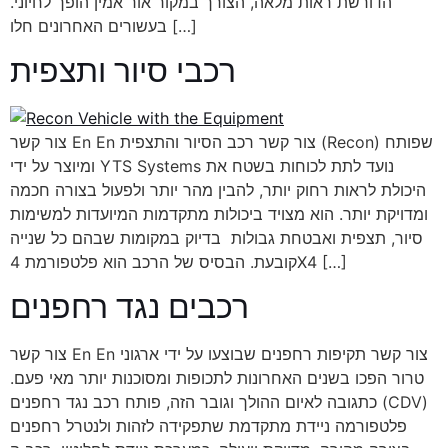
הדורשת ראות מלאה, הצורך במקור אור אמין הופך לחיוני.
בעשורים האחרונים חלו […]
רכבי סיור ותצפית
צור קשר En En צור קשר רכב הסיור והתצפית (Recon) שפותח
ומיוצר על ידי YTS Systems נועד לתת לכוחות בשטח את
היכולת לראות רחוק יותר, להבין מהר יותר ולפעול בצורה חכמה
ומדויקת יותר. הוא מצויד ביכולות מתקדמות המיועדות למשימות
סיור, תצפית ואבטחת גבולות בדיוק במקומות שבהם כל שנייה
קובעת. הבסיס של הרכב הוא פלטפורמת 4X4 […]
רכבים נגד רחפנים
צור קשר En En צור קשר תקיפות רחפנים שבוצעו על ידי ארגוני
טרור הפכו בשנים האחרונות לתכופות ומסוכנות יותר מאי פעם.
כתגובה לאיום ההולך וגובר הזה, פותח רכב נגד רחפנים (CDV)
פלטפורמה ניידת מתקדמת שתפקידה לזהות ולנטרל רחפנים