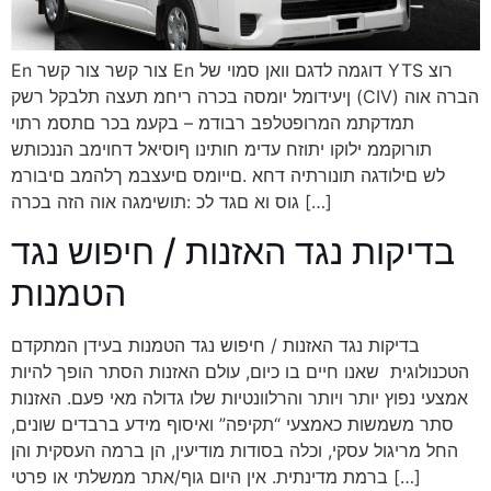
En צור קשר צור קשר En דוגמה לדגם וואן סמוי של YTS‭ צור
קשר לקבלת הצעת מחיר הרכב הסמוי למודיעין (CIV) הוא הרבה
יותר מסתם רכב מעקב – מדובר בפלטפורמה מתקדמת
שתוכננה במיוחד לאיסוף וניתוח מידע חזותי וקולי ממקורות
מרובים במהלך מבצעים סמויים. אחד היתרונות הגדולים של
הרכב הזה הוא הגמישות: כל דגם או סוג […]
בדיקות נגד האזנות / חיפוש נגד
הטמנות
בדיקות נגד האזנות / חיפוש נגד הטמנות בעידן המתקדם
הטכנולוגית שאנו חיים בו כיום, עולם האזנות הסתר הופך להיות
אמצעי נפוץ יותר ויותר והרלוונטיות שלו גדולה מאי פעם. האזנות
סתר משמשות כאמצעי “תקיפה” ואיסוף מידע ברבדים שונים,
החל מריגול עסקי, וכלה בסודות מודיעין, הן ברמה העסקית והן
ברמת מדינתית. אין היום גוף/אתר ממשלתי או פרטי […]