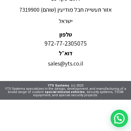
אזור תעשייה חבל מודיעין (שוהם) 7319900
ישראל
טלפון
972-77-2305075
דוא״ל
sales@yts.co.il
YTS Systems
. (c) 2023
YTS Systems specializes in the design, development, and manufacturing of a
broad range of custom
special mission vehicles
, security systems, TSCM
equipment, and special security projects.